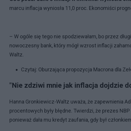
marcu inflacja wyniosła 11,0 proc. Ekonomiści progn
– W ogóle się tego nie spodziewałam, bo przez długi 
nowoczesny bank, który mógł wzrost inflacji zaha
Waltz.
Czytaj:
Oburzająca propozycja Macrona dla Zełe
"Nie zdziwi mnie jak inflacja dojdzie d
Hanna Gronkiewicz-Waltz uważa, że zapewnienia Ad
procentowych były błędne. Twierdzi, że prezes NBP "
ponieważ dała mu kredyt zaufania, gdy był członkiem 