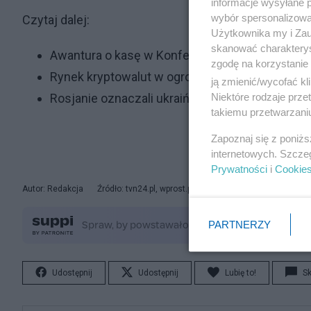
informacje wysyłane 
wybór spersonalizowan
Czytaj dalej:
Użytkownika my i Zau
skanować charakterys
Awantura o kasę w Konfederacji. Jedna decyzja
zgodę na korzystanie 
Rynek kryptowalut w ogromnym kryzysie. Pojawi
ją zmienić/wycofać kl
Niektóre rodzaje prz
Rosjanie oznaczali ukraińskie domy białym mate
takiemu przetwarzaniu
Zapoznaj się z poniż
internetowych. Szcze
Prywatności
i
Cookie
Autor: Redakcja
Źródło: tvn24.pl, wprost.pl
© Artykuł jest chroniony 
PARTNERZY
Udostępnij
Udostępnij
Lubię to!
S