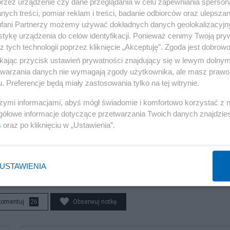
przez urządzenie czy dane przeglądania w celu zapewniania sperson
ych treści, pomiar reklam i treści, badanie odbiorców oraz ulepszan
fani Partnerzy możemy używać dokładnych danych geolokalizacyjn
tykę urządzenia do celów identyfikacji. Ponieważ cenimy Twoją pry
 wywróciła obecny układ sił do góry nogami
z tych technologii poprzez kliknięcie „Akceptuję”. Zgoda jest dobro
ł się pomysł, jak je uratować
ikając przycisk ustawień prywatności znajdujący się w lewym dolny
etwarzania danych nie wymagają zgody użytkownika, ale masz prawo 
riałem. Tak zapisywali, gdzie będą gwałcić
. Preferencje będą miały zastosowania tylko na tej witrynie.
szymi informacjami, abyś mógł świadomie i komfortowo korzystać z
gółowe informacje dotyczące przetwarzania Twoich danych znajdzi
s
oraz po kliknięciu w „Ustawienia”.
prawem autorskim.
USTAWIENIA
komentuj
26
Obserwuj notkę