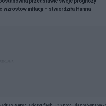
postanowiła przedstawić swoje prognozy
ec wzrostów inflacji – stwierdziła Hanna
 rdr 12,4 proc.
Odczyt flash: 12,3 proc. Dla porównania -