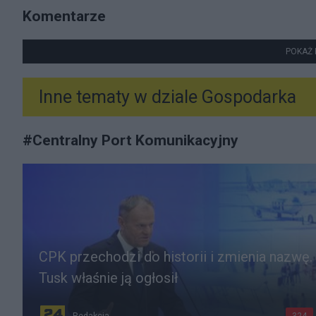
Komentarze
POKAŻ 
Inne tematy w dziale
Gospodarka
#
Centralny Port Komunikacyjny
CPK przechodzi do historii i zmienia nazwę.
Tusk właśnie ją ogłosił