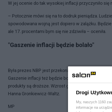
W jej ocenie do tak wysokiej inflacji przyczyniło się
– Potocznie mówi się na to dodruk pieniądza. Ludzie 
spowodowana wojną jest dopiero w zalążku. Będzie j
ale 17. procentami bym się nie zdziwiła – oceniła.
"Gaszenie inflacji będzie bolało"
Była prezes NBP jest przekonana, że proces wychodze
Gaszenie inflacji też będzie bolało. Nie będzie wiad
produkty są droższe. Wzrost gospodarczy jeszcze je
Drogi Użytkow
Hanna Gronkiewicz-Waltz.
My, naszych 1160 zau
MP
informacje na urządze