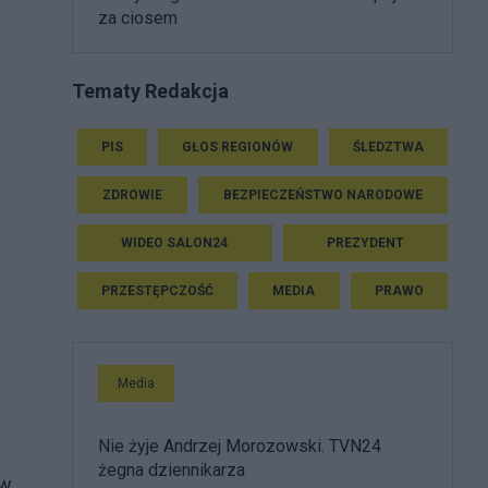
za ciosem
Tematy Redakcja
PIS
GŁOS REGIONÓW
ŚLEDZTWA
ZDROWIE
BEZPIECZEŃSTWO NARODOWE
WIDEO SALON24
PREZYDENT
PRZESTĘPCZOŚĆ
MEDIA
PRAWO
Media
Nie żyje Andrzej Morozowski. TVN24
żegna dziennikarza
 w