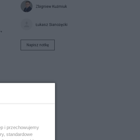
Zbigniew Kuźmiuk
Łukasz Sianożęcki
,
Napisz notkę
 bo
iła
ęp i przechowujemy
ory, standardowe