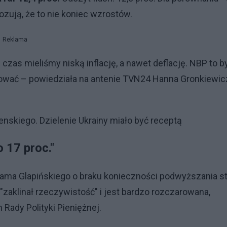
ozują, że to nie koniec wzrostów.
Reklama
czas mieliśmy niską inflację, a nawet deflację. NBP to b
mować – powiedziała na antenie TVN24 Hanna Gronkiewic
nskiego. Dzielenie Ukrainy miało być receptą
o 17 proc."
ama Glapińskiego o braku konieczności podwyższania s
zaklinał rzeczywistość" i jest bardzo rozczarowana,
Rady Polityki Pieniężnej.