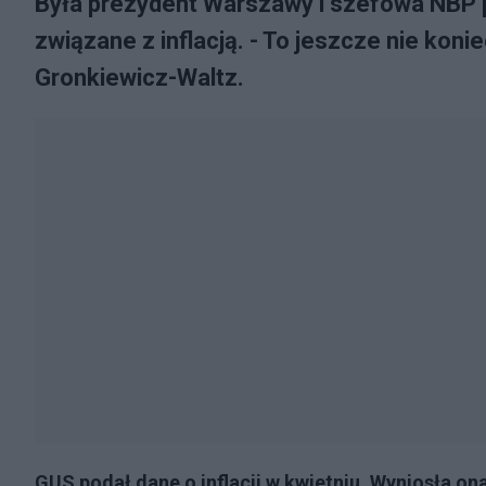
Była prezydent Warszawy i szefowa NBP 
związane z inflacją. - To jeszcze nie koni
Gronkiewicz-Waltz.
GUS podał dane o inflacji w kwietniu. Wyniosła ona