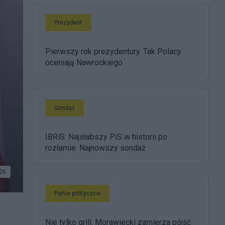
Prezydent
Pierwszy rok prezydentury. Tak Polacy
oceniają Nawrockiego
Sondaż
IBRiS: Najsłabszy PiS w historii po
rozłamie. Najnowszy sondaż
26
Partie polityczne
Nie tylko grill. Morawiecki zamierza pójść