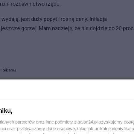
 m.in. rozdawnictwo rządu.
wydają, jest duży popyt i rosną ceny. Inflacja
eszcze gorzej. Mam nadzieję, że nie dojdzie do 20 proc.
Reklama
nia z inflacji będzie bolesny dla polskiej gospodarki. –
omo, jak długo to potrwa, będzie parcie na wyższe pensje,
st, ale szykuje się spadek dynamiki wzrostu – stwierdz
niku,
fanych partnerów oraz inne podmioty z salon24.pl uzyskujemy dost
niu oraz przetwarzamy dane osobowe, takie jak unikalne identyfikat