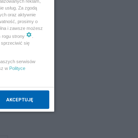
alizowanych reklam,
ie usług. Za zgodą
ych oraz aktywnie
watność, prosimy o
wolna i zawsze możesz
m rogu strony
.
sprzeciwić się
 naszych serwisów
esz w
Polityce
AKCEPTUJĘ