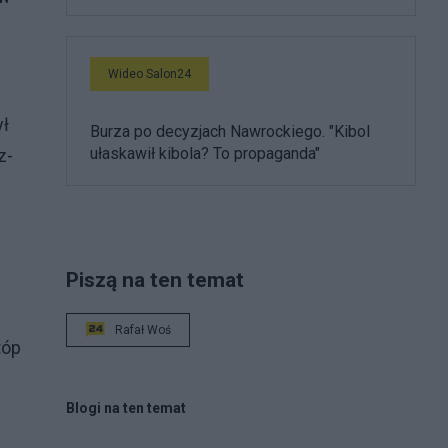
Wideo Salon24
ył
Burza po decyzjach Nawrockiego. "Kibol
ułaskawił kibola? To propaganda"
z-
Piszą na ten temat
Rafał Woś
tóp
Blogi na ten temat