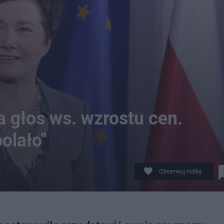
 głos ws. wzrostu cen.
bolało"
Obserwuj notkę
rzedstawić swoje prognozy związane z inflacją. Źródło: