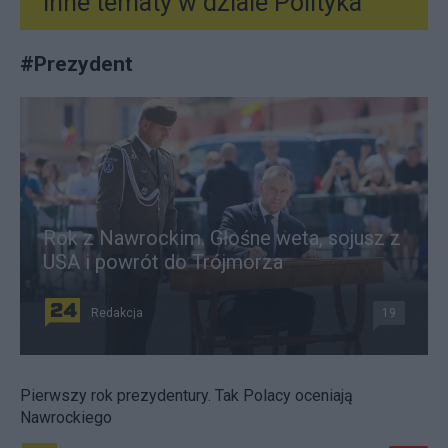
Inne tematy w dziale
Polityka
#
Prezydent
Rok z Nawrockim. Głośne weta, sojusz z
USA i powrót do Trójmorza
Redakcja
19
Pierwszy rok prezydentury. Tak Polacy oceniają
Nawrockiego