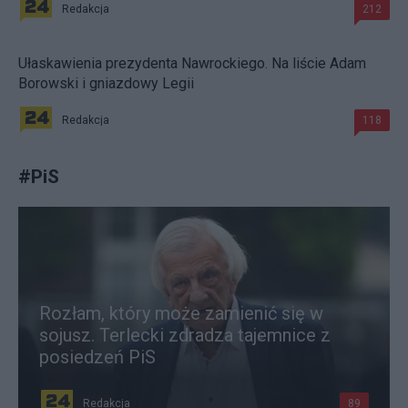
Redakcja
212
Ułaskawienia prezydenta Nawrockiego. Na liście Adam
Borowski i gniazdowy Legii
Redakcja
118
#
PiS
Rozłam, który może zamienić się w
sojusz. Terlecki zdradza tajemnice z
posiedzeń PiS
Redakcja
89