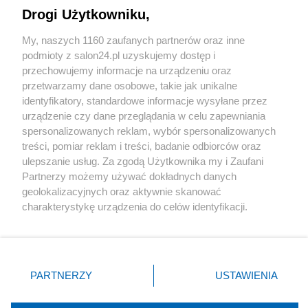
Drogi Użytkowniku,
Sport
My, naszych 1160 zaufanych partnerów oraz inne
podmioty z salon24.pl uzyskujemy dostęp i
Społeczeństwo
przechowujemy informacje na urządzeniu oraz
przetwarzamy dane osobowe, takie jak unikalne
Kultura
identyfikatory, standardowe informacje wysyłane przez
urządzenie czy dane przeglądania w celu zapewniania
spersonalizowanych reklam, wybór spersonalizowanych
treści, pomiar reklam i treści, badanie odbiorców oraz
ulepszanie usług. Za zgodą Użytkownika my i Zaufani
X
Facebook
Instagram
Youtube
Partnerzy możemy używać dokładnych danych
geolokalizacyjnych oraz aktywnie skanować
charakterystykę urządzenia do celów identyfikacji.
Web Content Media sp. z o. o. © 2022
Ponieważ cenimy Twoją prywatność, prosimy o zgodę na
korzystanie z tych technologii poprzez kliknięcie
„Akceptuję”. Zgoda jest dobrowolna i zawsze możesz ją
Pomoc
O nas
Praca
Reklama
Kontakt
zmienić/wycofać klikając przycisk ustawień prywatności
PARTNERZY
USTAWIENIA
znajdujący się w lewym dolnym rogu strony
. Niektóre
rodzaje przetwarzania danych nie wymagają zgody