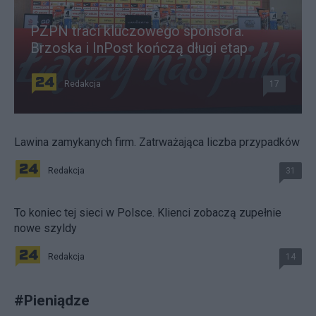
PZPN traci kluczowego sponsora.
Brzoska i InPost kończą długi etap
Redakcja
17
Lawina zamykanych firm. Zatrważająca liczba przypadków
Redakcja
31
To koniec tej sieci w Polsce. Klienci zobaczą zupełnie
nowe szyldy
Redakcja
14
#
Pieniądze