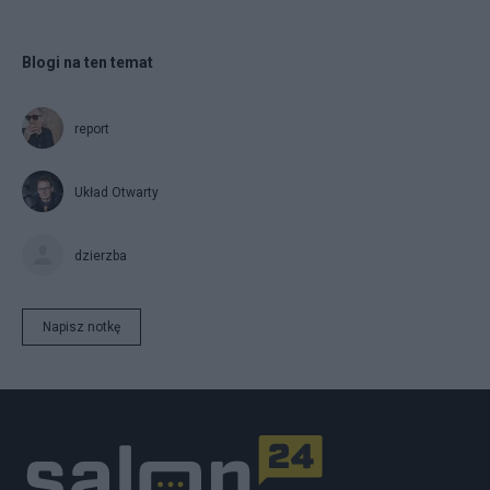
Blogi na ten temat
report
Układ Otwarty
dzierzba
Napisz notkę