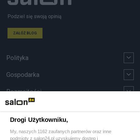
Podziel się swoją opinią
ZAŁÓŻ BLOG
Polityka
Gospodarka
Rozmaitości
Technologie
Drogi Użytkowniku,
Sport
My, naszych 1162 zaufanych partnerów oraz inne
podmioty z salon24.pl uzyskujemy dostęp i