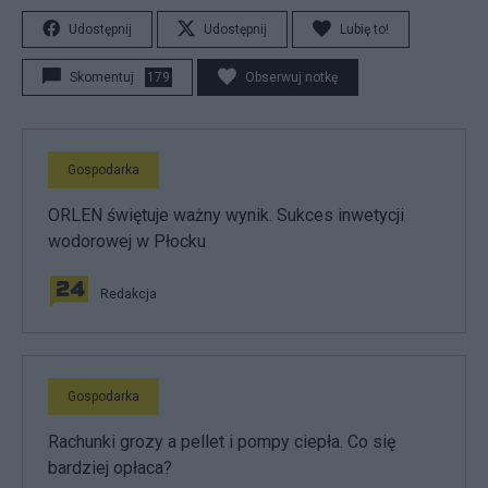
Udostępnij
Udostępnij
Lubię to!
Skomentuj
179
Obserwuj notkę
Gospodarka
ORLEN świętuje ważny wynik. Sukces inwetycji
wodorowej w Płocku
Redakcja
Gospodarka
Rachunki grozy a pellet i pompy ciepła. Co się
bardziej opłaca?