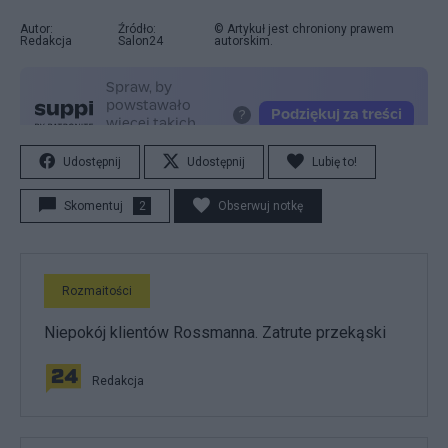
Autor:
Źródło:
© Artykuł jest chroniony prawem
Redakcja
Salon24
autorskim.
Udostępnij
Udostępnij
Lubię to!
Skomentuj
2
Obserwuj notkę
Rozmaitości
Niepokój klientów Rossmanna. Zatrute przekąski
Redakcja