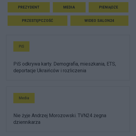
PREZYDENT
MEDIA
PIENIĄDZE
PRZESTĘPCZOŚĆ
WIDEO SALON24
PiS
PiS odkrywa karty. Demografia, mieszkania, ETS,
deportacje Ukraińców i rozliczenia
Media
Nie żyje Andrzej Morozowski. TVN24 żegna
dziennikarza