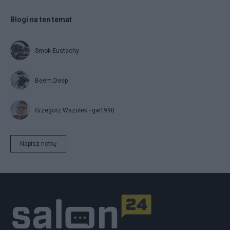
Blogi na ten temat
Smok Eustachy
Beem.Deep
Grzegorz Wszołek - gw1990
Napisz notkę