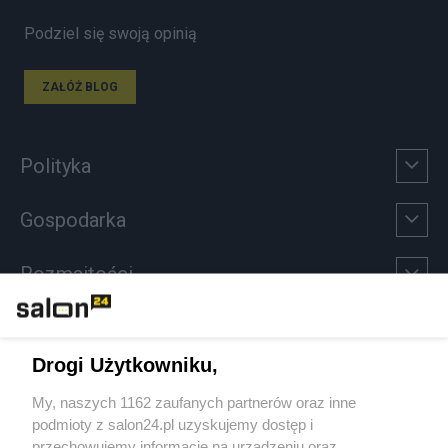
Podziel się swoją opinią
ZAŁÓŻ BLOG
Polityka
Gospodarka
Rozmaitości
Technologie
Drogi Użytkowniku,
Sport
My, naszych 1162 zaufanych partnerów oraz inne
podmioty z salon24.pl uzyskujemy dostęp i
Społeczeństwo
przechowujemy informacje na urządzeniu oraz