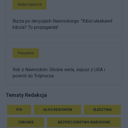
Wideo Salon24
Burza po decyzjach Nawrockiego. "Kibol ułaskawił
kibola? To propaganda"
Prezydent
Rok z Nawrockim. Głośne weta, sojusz z USA i
powrót do Trójmorza
Tematy Redakcja
PIS
GŁOS REGIONÓW
ŚLEDZTWA
ZDROWIE
BEZPIECZEŃSTWO NARODOWE