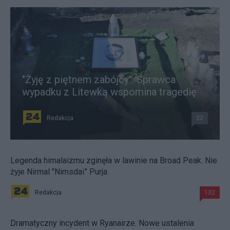
"Żyję z piętnem zabójcy". Sprawca
wypadku z Litewką wspomina tragedię
Redakcja
22
Legenda himalaizmu zginęła w lawinie na Broad Peak. Nie
żyje Nirmal "Nimsdai” Purja
Redakcja
132
Dramatyczny incydent w Ryanairze. Nowe ustalenia