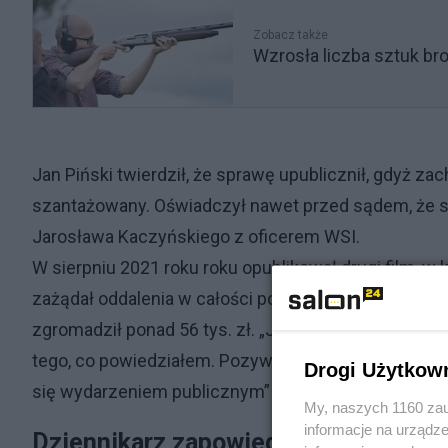
Zobacz także
Wzrosła liczba sztuk bro
Jan Piński twierdził, że sprawę upublicznił, gdyż z
szantażowany. Oświadczył nawet przed sądem, że s
Jarosława Kaczyńskiego z oficerem WSI.
W sierpniu 2021 roku roku opublikował drugi film, w
zażądał oddalenia w całości powództwa Jarosława Ka
zgromadził ponad 56 tys. zł. „Jarosław Kaczyński po
tego, co powiedziałem. Pozywa mnie za naruszenie pr
Drogi Użytkow
się wydarzeniem publicznym” – napisał dziennikarz w
My, naszych 1160 zau
informacje na urządze
Dziennikarz zapowiedział złożenie ap