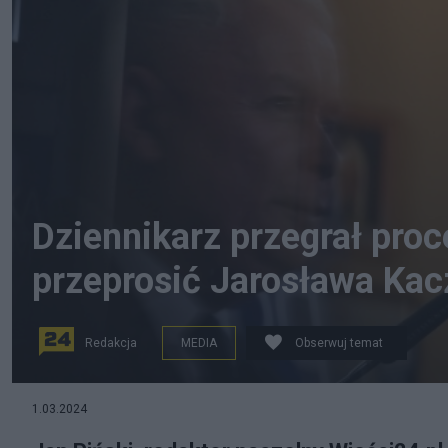
Dziennikarz przegrał proce
przeprosić Jarosława Ka
Redakcja
MEDIA
Obserwuj temat
fot. PAP/Marcin Gadomski
1.03.2024