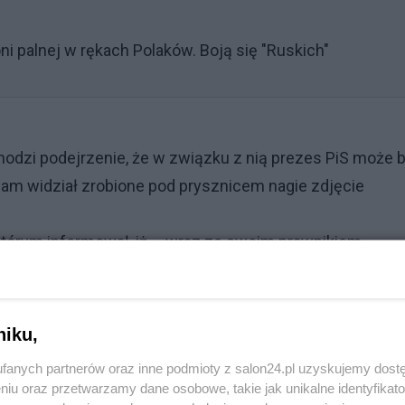
ni palnej w rękach Polaków. Boją się "Ruskich"
achodzi podejrzenie, że w związku z nią prezes PiS może 
am widział zrobione pod prysznicem nagie zdjęcie
 którym informował, iż – wraz ze swoim prawnikiem –
czyńskiego. Założył również zbiórkę na Zrzutka.pl, gdz
zwał mnie za ujawnienie, że jest gejem. Nie kwestionuje
ywatności. Proces potrwa wiele lat i chciałbym, aby sta
niku,
 opisie zbiórki.
fanych partnerów oraz inne podmioty z salon24.pl uzyskujemy dost
niu oraz przetwarzamy dane osobowe, takie jak unikalne identyfikat
elacji