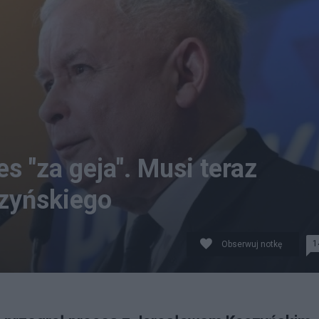
s "za geja". Musi teraz
czyńskiego
1
Obserwuj notkę