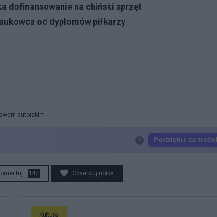
ika dofinansowanie na chiński sprzęt
aukowca od dyplomów piłkarzy
prawem autorskim
komentuj
147
Obserwuj notkę
Kultura