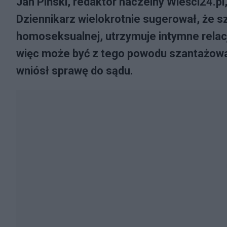
Jan Piński, redaktor naczelny Wieści24.p
Dziennikarz wielokrotnie sugerował, że sz
homoseksualnej, utrzymuje intymne relac
więc może być z tego powodu szantażowany
wniósł sprawę do sądu.