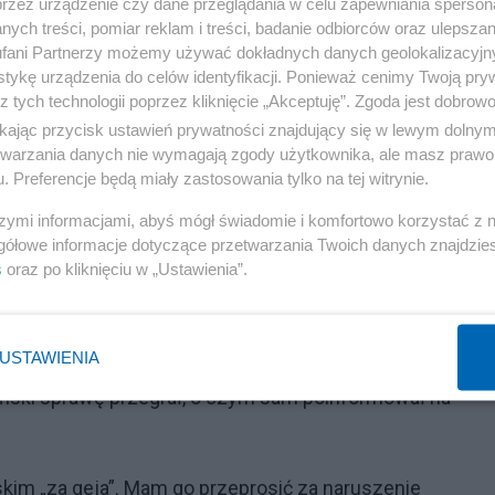
przez urządzenie czy dane przeglądania w celu zapewniania sperson
ych treści, pomiar reklam i treści, badanie odbiorców oraz ulepszan
Reklama
fani Partnerzy możemy używać dokładnych danych geolokalizacyjn
tykę urządzenia do celów identyfikacji. Ponieważ cenimy Twoją pry
ry miał w jednym z wywiadów powiedzieć, że „skłonności
z tych technologii poprzez kliknięcie „Akceptuję”. Zgoda jest dobro
ikając przycisk ustawień prywatności znajdujący się w lewym dolny
i III RP. Chciał też, by przesłuchani zostali: Paweł Rab
etwarzania danych nie wymagają zgody użytkownika, ale masz prawo 
m.st. Warszawy), Jerzy Nasierowski (dziennikarz
. Preferencje będą miały zastosowania tylko na tej witrynie.
rowany homoseksualista), Andrzej Milczanowski (nadzoro
szymi informacjami, abyś mógł świadomie i komfortowo korzystać z
prawą ręką Lecha Wałęsy i kontaktował się ze służbami
gółowe informacje dotyczące przetwarzania Twoich danych znajdzi
s
oraz po kliknięciu w „Ustawienia”.
kich, Adam Bodnar. On z kolei, jak informują
cynicznej polityki naruszania praw osób LGBT”,
iS.
USTAWIENIA
Piński sprawę przegrał, o czym sam poinformował na
kim „za geja”. Mam go przeprosić za naruszenie