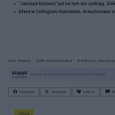
"Janusze biznesu" już na tym nie zyskają. Zn
Afera w Collegium Humanum. Aresztowano n
Autor: Redakcja
Źródło: Wirtualnemedia.pl
© Artykuł jest chroniony 
Udostępnij
Udostępnij
Lubię to!
S
Kultura