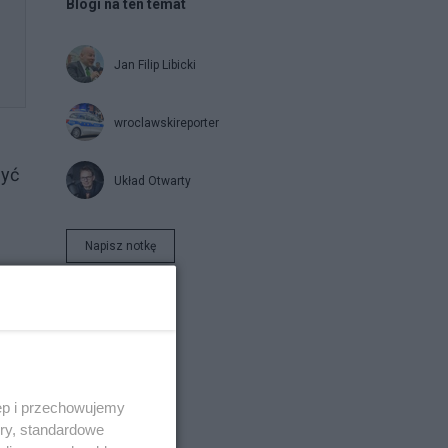
Blogi na ten temat
Jan Filip Libicki
wroclawskireporter
być
Układ Otwarty
Napisz notkę
ie
ł
ęp i przechowujemy
ory, standardowe