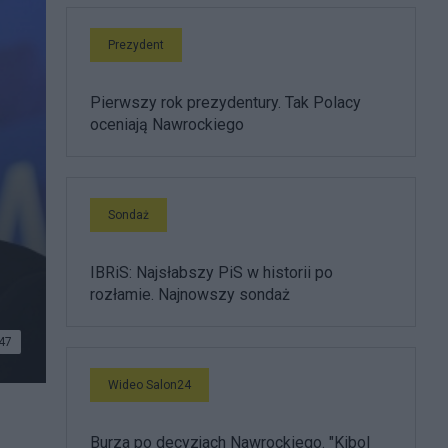
Prezydent
Pierwszy rok prezydentury. Tak Polacy
oceniają Nawrockiego
Sondaż
IBRiS: Najsłabszy PiS w historii po
rozłamie. Najnowszy sondaż
47
Wideo Salon24
Burza po decyzjach Nawrockiego. "Kibol