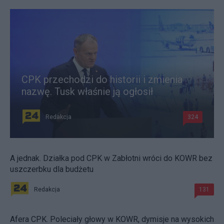
CPK przechodzi do historii i zmienia
nazwę. Tusk właśnie ją ogłosił
Redakcja
324
A jednak. Działka pod CPK w Zabłotni wróci do KOWR bez
uszczerbku dla budżetu
Redakcja
131
Afera CPK. Poleciały głowy w KOWR, dymisje na wysokich