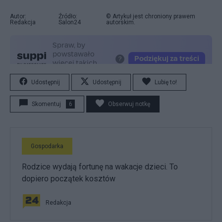
Autor:
Źródło:
© Artykuł jest chroniony prawem
Redakcja
Salon24
autorskim.
Udostępnij
Udostępnij
Lubię to!
Skomentuj
6
Obserwuj notkę
Gospodarka
Rodzice wydają fortunę na wakacje dzieci. To
dopiero początek kosztów
Redakcja