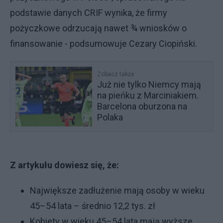
podstawie danych CRIF wynika, że firmy
pożyczkowe odrzucają nawet ¾ wniosków o
finansowanie - podsumowuje Cezary Ciopiński.
Zobacz także
Już nie tylko Niemcy mają
na pieńku z Marciniakiem.
Barcelona oburzona na
Polaka
Z artykułu dowiesz się, że:
Największe zadłużenie mają osoby w wieku
45–54 lata – średnio 12,2 tys. zł
Kobiety w wieku 45–54 lata mają wyższe