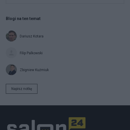
Blogi na ten temat
Dariusz Kotara
Filip Palkowski
Zbigniew Kuźmiuk
Napisz notkę