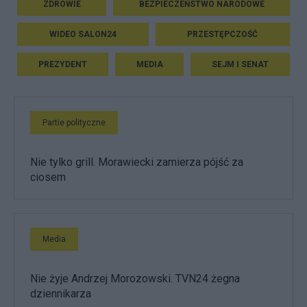
ZDROWIE
BEZPIECZEŃSTWO NARODOWE
WIDEO SALON24
PRZESTĘPCZOŚĆ
PREZYDENT
MEDIA
SEJM I SENAT
Partie polityczne
Nie tylko grill. Morawiecki zamierza pójść za
ciosem
Media
Nie żyje Andrzej Morozowski. TVN24 żegna
dziennikarza