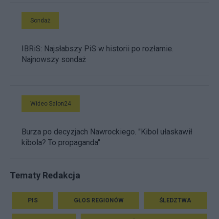
Sondaż
IBRiS: Najsłabszy PiS w historii po rozłamie.
Najnowszy sondaż
Wideo Salon24
Burza po decyzjach Nawrockiego. "Kibol ułaskawił
kibola? To propaganda"
Tematy Redakcja
PIS
GŁOS REGIONÓW
ŚLEDZTWA