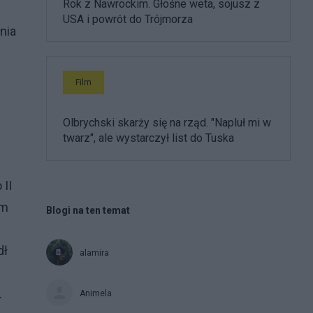
Rok z Nawrockim. Głośne weta, sojusz z
USA i powrót do Trójmorza
nia
Film
Olbrychski skarży się na rząd. "Napluł mi w
twarz", ale wystarczył list do Tuska
 II
am
Blogi na ten temat
dł
alamira
.
Animela