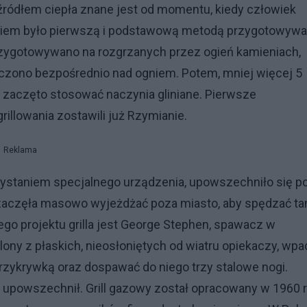
ródłem ciepła znane jest od momentu, kiedy człowiek
ogniem było pierwszą i podstawową metodą przygotowywa
zygotowywano na rozgrzanych przez ogień kamieniach,
czono bezpośrednio nad ogniem. Potem, mniej więcej 5
ia zaczęto stosować naczynia gliniane. Pierwsze
llowania zostawili już Rzymianie.
Reklama
staniem specjalnego urządzenia, upowszechniło się po
a zaczęła masowo wyjeżdżać poza miasto, aby spędzać t
ego projektu grilla jest George Stephen, spawacz w
ony z płaskich, nieosłoniętych od wiatru opiekaczy, wpa
przykrywką oraz dospawać do niego trzy stalowe nogi.
ę upowszechnił. Grill gazowy został opracowany w 1960 r