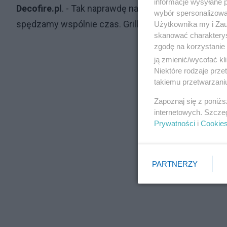
informacje wysyłane 
Decofire.pl
. - Tak naprawdę najważniejszym czynniki
wybór spersonalizowan
spędzamy wspólnie czas. Grill jest często pretekst
Użytkownika my i Zau
skanować charakterys
zgodę na korzystanie 
ją zmienić/wycofać kl
Niektóre rodzaje prz
takiemu przetwarzaniu
Zapoznaj się z poniż
internetowych. Szcze
Prywatności
i
Cookie
PARTNERZY