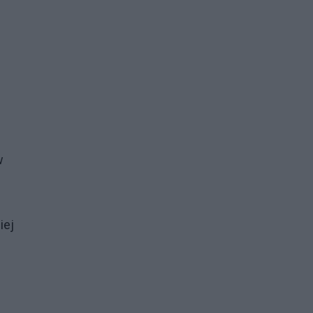
w
.
iej