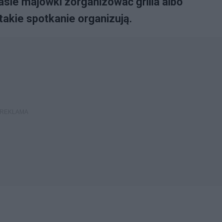
asie majówki zorganizować grilla albo
takie spotkanie organizują.