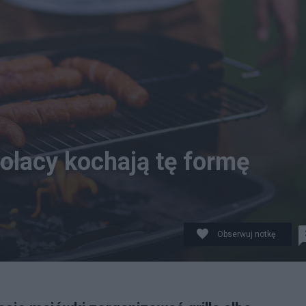
Polacy kochają tę formę
Obserwuj notkę