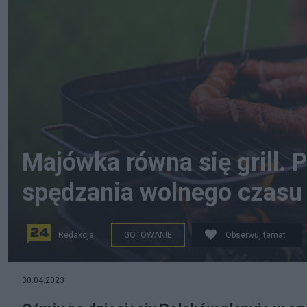
Majówka równa się grill. 
spędzania wolnego czasu
Redakcja
GOTOWANIE
Obserwuj temat
(Polacy kochają grillować. Fot. Pxhere.com)
30.04.2023