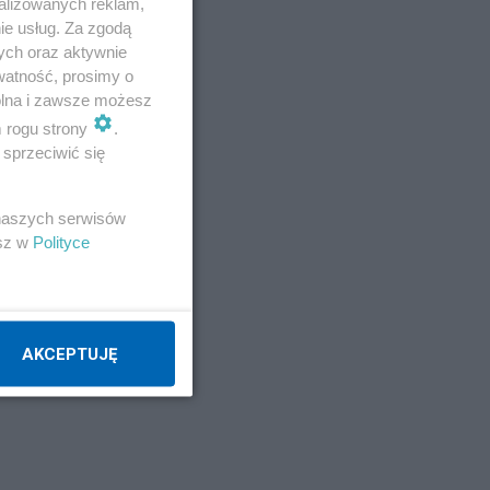
alizowanych reklam,
ymi
ie usług. Za zgodą
ych oraz aktywnie
watność, prosimy o
wolna i zawsze możesz
m rogu strony
.
sprzeciwić się
 naszych serwisów
esz w
Polityce
AKCEPTUJĘ