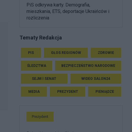
PiS odkrywa karty. Demografia,
mieszkania, ETS, deportacje Ukraińców i
rozliczenia
Tematy Redakcja
PIS
GŁOS REGIONÓW
ZDROWIE
ŚLEDZTWA
BEZPIECZEŃSTWO NARODOWE
SEJM I SENAT
WIDEO SALON24
MEDIA
PREZYDENT
PIENIĄDZE
Prezydent