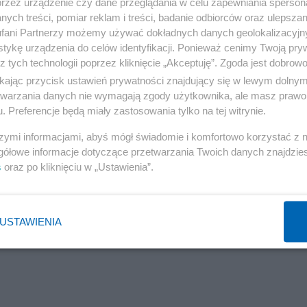
przez urządzenie czy dane przeglądania w celu zapewniania sperson
em są ludzie – nasi przyjaciele, rodzina, znajomi, z któr
ych treści, pomiar reklam i treści, badanie odbiorców oraz ulepszan
em do spotkań i spędzania czasu.
fani Partnerzy możemy używać dokładnych danych geolokalizacyjn
tykę urządzenia do celów identyfikacji. Ponieważ cenimy Twoją pry
z tych technologii poprzez kliknięcie „Akceptuję”. Zgoda jest dobro
ikając przycisk ustawień prywatności znajdujący się w lewym dolny
etwarzania danych nie wymagają zgody użytkownika, ale masz prawo 
. Preferencje będą miały zastosowania tylko na tej witrynie.
szymi informacjami, abyś mógł świadomie i komfortowo korzystać z
gółowe informacje dotyczące przetwarzania Twoich danych znajdzi
s
oraz po kliknięciu w „Ustawienia”.
USTAWIENIA