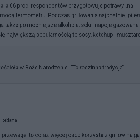
nia, a 66 proc. respondentów przygotowuje potrawy „na
omocą termometru. Podczas grillowania najchętniej pije
ęga także po mocniejsze alkohole, soki i napoje gazowane
 się największą popularnością to sosy, ketchup i musztar
 kościoła w Boże Narodzenie. "To rodzinna tradycja"
Reklama
przewagę, to coraz więcej osób korzysta z grillów na ga