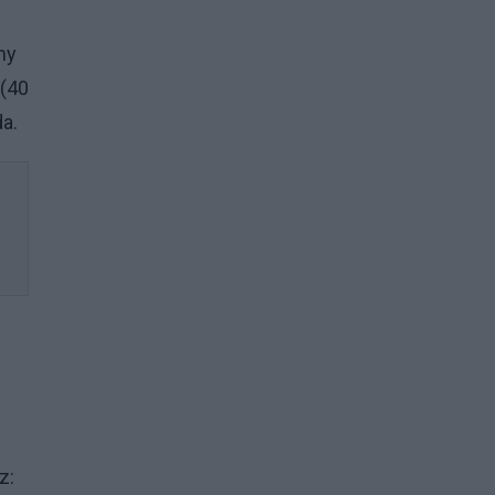
my
 (40
da.
z: