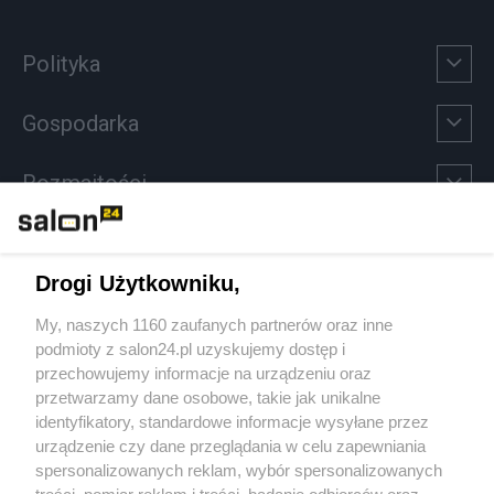
Polityka
Gospodarka
Rozmaitości
Technologie
Drogi Użytkowniku,
Sport
My, naszych 1160 zaufanych partnerów oraz inne
podmioty z salon24.pl uzyskujemy dostęp i
Społeczeństwo
przechowujemy informacje na urządzeniu oraz
przetwarzamy dane osobowe, takie jak unikalne
Kultura
identyfikatory, standardowe informacje wysyłane przez
urządzenie czy dane przeglądania w celu zapewniania
spersonalizowanych reklam, wybór spersonalizowanych
treści, pomiar reklam i treści, badanie odbiorców oraz