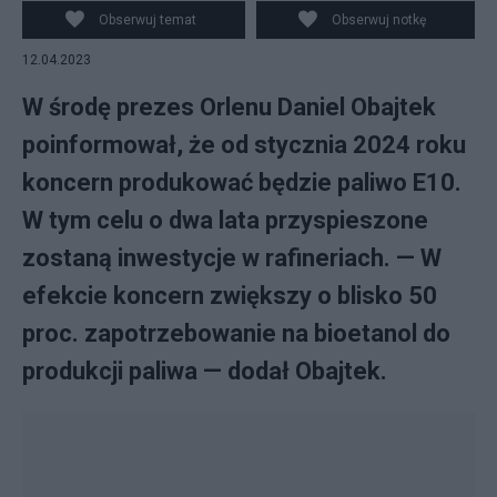
w rafineriach, dzięki czemu od przyszłego roku Orlen
Obserwuj temat
Obserwuj notkę
będzie mógł produkować paliwo E10. (fot. Facebook)
12.04.2023
W środę prezes Orlenu Daniel Obajtek
poinformował, że od stycznia 2024 roku
koncern produkować będzie paliwo E10.
W tym celu o dwa lata przyspieszone
zostaną inwestycje w rafineriach. — W
efekcie koncern zwiększy o blisko 50
proc. zapotrzebowanie na bioetanol do
produkcji paliwa — dodał Obajtek.