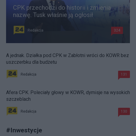
CPK przechodzi do historii i zmienia
nazwę. Tusk właśnie ją ogłosił
Redakcja
324
A jednak. Działka pod CPK w Zabłotni wróci do KOWR bez
uszczerbku dla budżetu
Redakcja
131
Afera CPK. Poleciały głowy w KOWR, dymisje na wysokich
szczeblach
Redakcja
130
#
Inwestycje