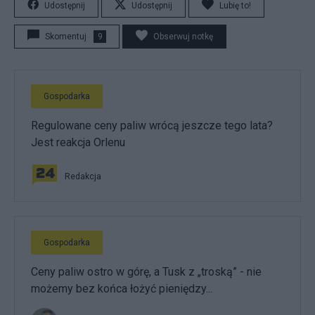
Udostępnij
Udostępnij
Lubię to!
Skomentuj
9
Obserwuj notkę
Gospodarka
Regulowane ceny paliw wrócą jeszcze tego lata?
Jest reakcja Orlenu
Redakcja
Gospodarka
Ceny paliw ostro w górę, a Tusk z „troską” - nie
możemy bez końca łożyć pieniędzy...