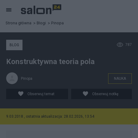
Strona główna
Blogi
Pinopa
787
BLOG
Konstruktywna teoria pola
Pinopa
NAUKA
Obserwuj temat
Obserwuj notkę
9.03.2018 , ostatnia aktualizacja: 28.02.2026, 13:54