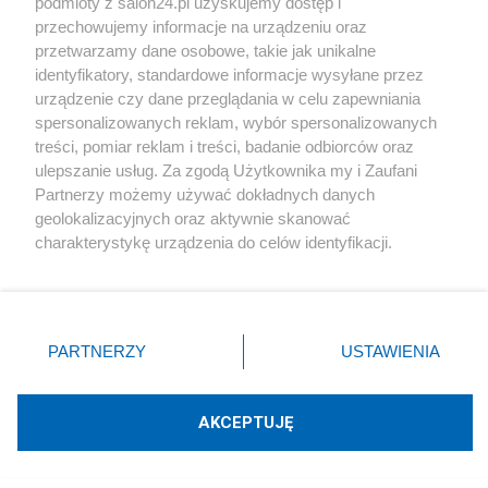
podmioty z salon24.pl uzyskujemy dostęp i
energia/416859
przechowujemy informacje na urządzeniu oraz
przetwarzamy dane osobowe, takie jak unikalne
identyfikatory, standardowe informacje wysyłane przez
Sem Pinopy czy magnetyczne monopole
urządzenie czy dane przeglądania w celu zapewniania
Jadhav'a?
spersonalizowanych reklam, wybór spersonalizowanych
treści, pomiar reklam i treści, badanie odbiorców oraz
https://www.salon24.pl/u/swobodna-
ulepszanie usług. Za zgodą Użytkownika my i Zaufani
energia/415987
Partnerzy możemy używać dokładnych danych
geolokalizacyjnych oraz aktywnie skanować
charakterystykę urządzenia do celów identyfikacji.
Tworzymy inną fizykę
Ponieważ cenimy Twoją prywatność, prosimy o zgodę na
https://www.salon24.pl/u/swobodna-
korzystanie z tych technologii poprzez kliknięcie
„Akceptuję”. Zgoda jest dobrowolna i zawsze możesz ją
energia/414910
zmienić/wycofać klikając przycisk ustawień prywatności
PARTNERZY
USTAWIENIA
znajdujący się w lewym dolnym rogu strony
. Niektóre
Konkurs "Nowe kierunki w teoretycznej
rodzaje przetwarzania danych nie wymagają zgody
użytkownika, ale masz prawo sprzeciwić się takiemu
AKCEPTUJĘ
fizyce" - List otwarty
przetwarzaniu. Preferencje będą miały zastosowania tylko
na tej witrynie.
https://www.salon24.pl/u/swobodna-